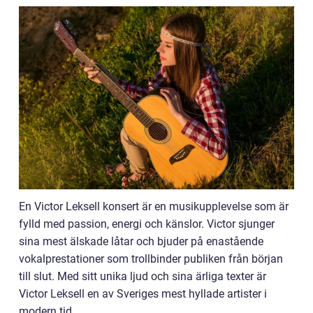
En Victor Leksell konsert är en musikupplevelse som är
fylld med passion, energi och känslor. Victor sjunger
sina mest älskade låtar och bjuder på enastående
vokalprestationer som trollbinder publiken från början
till slut. Med sitt unika ljud och sina ärliga texter är
Victor Leksell en av Sveriges mest hyllade artister i
modern tid.