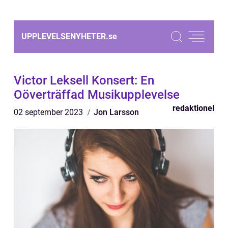
UPPLEVELSENYHETER.
se
Victor Leksell Konsert: En
Oöverträffad Musikupplevelse
redaktionel
02 september 2023
Jon Larsson