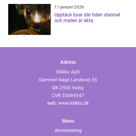
11 januari 2026
Upptäck byar där tiden stannat
och maten är äkta
Adress
web:
www.klikko.dk
Menu
Annonsering