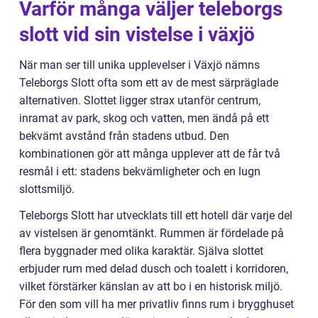
Varför många väljer teleborgs
slott vid sin vistelse i växjö
När man ser till unika upplevelser i Växjö nämns
Teleborgs Slott ofta som ett av de mest särpräglade
alternativen. Slottet ligger strax utanför centrum,
inramat av park, skog och vatten, men ändå på ett
bekvämt avstånd från stadens utbud. Den
kombinationen gör att många upplever att de får två
resmål i ett: stadens bekvämligheter och en lugn
slottsmiljö.
Teleborgs Slott har utvecklats till ett hotell där varje del
av vistelsen är genomtänkt. Rummen är fördelade på
flera byggnader med olika karaktär. Själva slottet
erbjuder rum med delad dusch och toalett i korridoren,
vilket förstärker känslan av att bo i en historisk miljö.
För den som vill ha mer privatliv finns rum i brygghuset