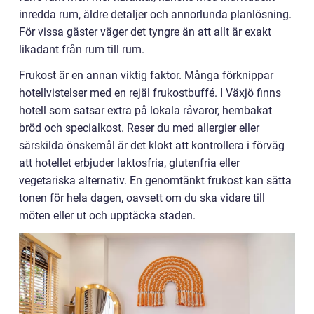
inredda rum, äldre detaljer och annorlunda planlösning.
För vissa gäster väger det tyngre än att allt är exakt
likadant från rum till rum.
Frukost är en annan viktig faktor. Många förknippar
hotellvistelser med en rejäl frukostbuffé. I Växjö finns
hotell som satsar extra på lokala råvaror, hembakat
bröd och specialkost. Reser du med allergier eller
särskilda önskemål är det klokt att kontrollera i förväg
att hotellet erbjuder laktosfria, glutenfria eller
vegetariska alternativ. En genomtänkt frukost kan sätta
tonen för hela dagen, oavsett om du ska vidare till
möten eller ut och upptäcka staden.