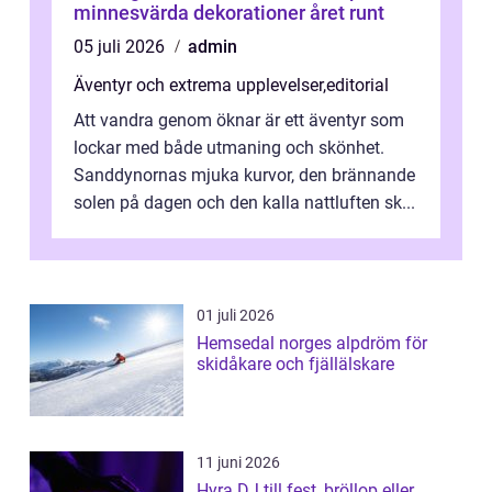
minnesvärda dekorationer året runt
05 juli 2026
admin
Äventyr och extrema upplevelser
,
editorial
Att vandra genom öknar är ett äventyr som
lockar med både utmaning och skönhet.
Sanddynornas mjuka kurvor, den brännande
solen på dagen och den kalla nattluften sk...
01 juli 2026
Hemsedal norges alpdröm för
skidåkare och fjällälskare
11 juni 2026
Hyra DJ till fest, bröllop eller