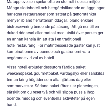
Matupplevelsen spelar ofta en stor roll i dessa miljöer.
Många slottshotell och herrgårdsliknande anläggningar
har egna restauranger som satsar på genomtänkta
menyer, ibland flerrättersmiddagar, ibland enklare
bistroservering beroende på säsong. Att gå ner till en
dukad riddarsal eller matsal med utsikt över parken ger
en annan känsla än att äta i en traditionell
hotellrestaurang. För matintresserade gäster kan just
kombinationen av boende och gastronomi vara
avgörande vid val av hotell.
Vissa hotell erbjuder dessutom färdiga paket:
weekendpaket, gourmetpaket, vardagslyx eller särskilda
teman kring högtider som alla hjärtans dag eller
sommarveckor. Sådana paket förenklar planeringen,
särskilt om du reser två och vill slippa pussla ihop
boende, middag och eventuella aktiviteter på egen
hand.