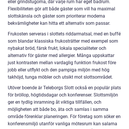
eller grindstugorna, där varje rum har eget badrum.
Flexibiliteten gör att både gäster som vill ha maximal
slottskänsla och gäster som prioriterar moderna
bekvämligheter kan hitta ett alternativ som passar.
Frukosten serveras i slottets riddarmatsal, med en buffé
som blandar klassiska frukosträtter med exempel som
nybakat bröd, färsk frukt, lokala specialiteter och
alternativ för gäster med allergier. Många uppskattar
just kontrasten mellan vardaglig funktion frukost före
jobb eller utflykt och den pampiga miljön med hög
takhöjd, tunga möbler och utsikt mot slottsområdet.
Utöver boende är Teleborgs Slott också en populär plats
för bröllop, högtidsdagar och konferenser. Slottsmiljön
ger en tydlig inramning åt viktiga tillfällen, och
möjligheten att både bo, äta och samlas i samma
område förenklar planeringen. För företag som söker en
konferensmiljö utanför vanliga mötesrum kan salarna