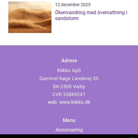
12 december 2025
Ökenvandring med övernattning i
sandstorm
Adress
web:
www.klikko.dk
Menu
Annonsering