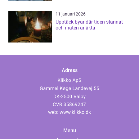
11 januari 2026
Upptäck byar där tiden stannat
och maten är äkta
Adress
web:
www.klikko.dk
Menu