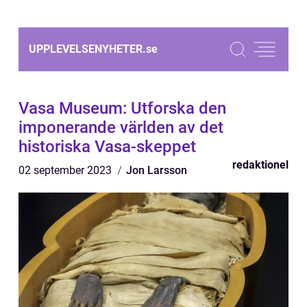
UPPLEVELSENYHETER.
se
Vasa Museum: Utforska den
imponerande världen av det
historiska Vasa-skeppet
redaktionel
02 september 2023
Jon Larsson