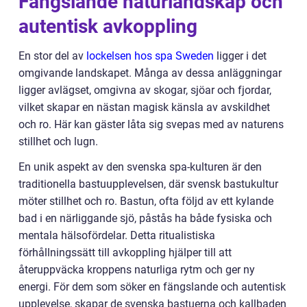
Fängslande naturlandskap och
autentisk avkoppling
En stor del av
lockelsen hos spa Sweden
ligger i det
omgivande landskapet. Många av dessa anläggningar
ligger avlägset, omgivna av skogar, sjöar och fjordar,
vilket skapar en nästan magisk känsla av avskildhet
och ro. Här kan gäster låta sig svepas med av naturens
stillhet och lugn.
En unik aspekt av den svenska spa-kulturen är den
traditionella bastuupplevelsen, där svensk bastukultur
möter stillhet och ro. Bastun, ofta följd av ett kylande
bad i en närliggande sjö, påstås ha både fysiska och
mentala hälsofördelar. Detta ritualistiska
förhållningssätt till avkoppling hjälper till att
återuppväcka kroppens naturliga rytm och ger ny
energi. För dem som söker en fängslande och autentisk
upplevelse, skapar de svenska bastuerna och kallbaden