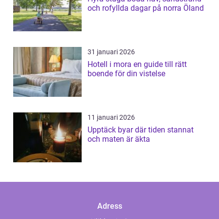
och rofyllda dagar på norra Öland
31 januari 2026
Hotell i mora en guide till rätt
boende för din vistelse
11 januari 2026
Upptäck byar där tiden stannat
och maten är äkta
Adress