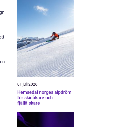
ugn
ott
 en
01 juli 2026
Hemsedal norges alpdröm
för skidåkare och
fjällälskare