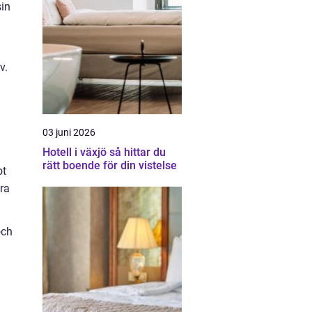
sin
v.
03 juni 2026
Hotell i växjö så hittar du
rätt boende för din vistelse
ot
ora
och