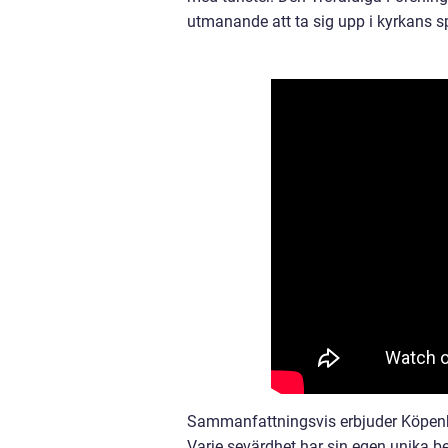
utmanande att ta sig upp i kyrkans sp
Sammanfattningsvis erbjuder Köpenh
Varje sevärdhet har sin egen unika ber