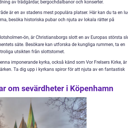
dning av trädgårdar, bergochdalbanor och konserter.
de är en av stadens mest populära platser. Här kan du ta en l
na, besöka historiska pubar och njuta av lokala rätter på
Slotsholmen-ön, är Christiansborgs slott en av Europas största sl
ntets säte. Besökare kan utforska de kungliga rummen, ta en
troliga utsikten från slottstornet.
Denna imponerande kyrka, också känd som Vor Frelsers Kirke, är
n. Ta dig upp i kyrkans spiror för att njuta av en fantastisk
gar om sevärdheter i Köpenhamn