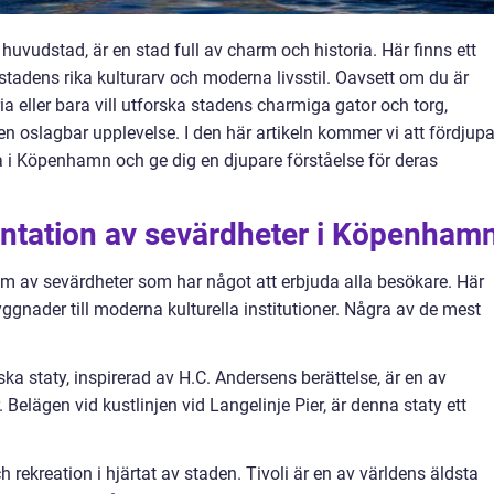
udstad, är en stad full av charm och historia. Här finns ett
stadens rika kulturarv och moderna livsstil. Oavsett om du är
oria eller bara vill utforska stadens charmiga gator och torg,
oslagbar upplevelse. I den här artikeln kommer vi att fördjup
 i Köpenhamn och ge dig en djupare förståelse för deras
ntation av sevärdheter i Köpenham
m av sevärdheter som har något att erbjuda alla besökare. Här
yggnader till moderna kulturella institutioner. Några av de mest
ka staty, inspirerad av H.C. Andersens berättelse, är en av
lägen vid kustlinjen vid Langelinje Pier, är denna staty ett
ch rekreation i hjärtat av staden. Tivoli är en av världens äldsta