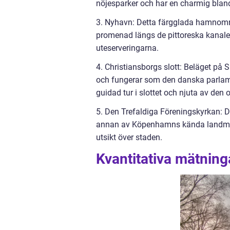
nöjesparker och har en charmig blan
3. Nyhavn: Detta färgglada hamnområ
promenad längs de pittoreska kanaler
uteserveringarna.
4. Christiansborgs slott: Beläget på 
och fungerar som den danska parlame
guidad tur i slottet och njuta av den o
5. Den Trefaldiga Föreningskyrkan: 
annan av Köpenhamns kända landmärke
utsikt över staden.
Kvantitativa mätnin