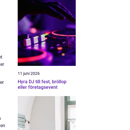
et
ver
11 juni 2026
Hyra DJ till fest, bröllop
er
eller företagsevent
h
den