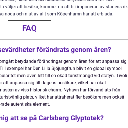
du väljer att besöka, kommer du att bli imponerad av stadens ri
esa noga och njut av allt som Köpenhamn har att erbjuda.
FAQ
evärdheter förändrats genom åren?
mgått betydande förändringar genom åren för att anpassa sig
 Till exempel har Den Lilla Sjöjungfrun blivit en global symbol
pularitet men även lett till en ökad turistmängd vid statyn. Tivoli
att anpassa sig till dagens besökare, vilket har ökat
förlusten av viss historisk charm. Nyhavn har förvandlats från
turistvänlig plats, vilket har attraherat fler besökare men också
rlorade autentiska element.
mig att se på Carlsberg Glyptotek?