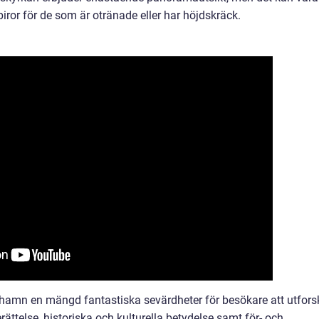
iror för de som är otränade eller har höjdskräck.
amn en mängd fantastiska sevärdheter för besökare att utfors
ättelse, historiska och kulturella betydelse samt för- och