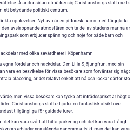
rättelse. Å andra sidan utmärker sig Christiansborgs slott med 
 ett betydande politiskt centrum.
tinkta upplevelser. Nyhavn är en pittoresk hamn med färgglada
v den avslappnande atmosfären och ta del av stadens marina ar
llningspark som erbjuder spänning och nöje för både barn och
nackdelar med olika sevärdheter i Köpenhamn
 egna fördelar och nackdelar. Den Lilla Sjöjungfrun, med sin
an vara en besvikelse för vissa besökare som förväntar sig någ
trala placering, är det relativt enkelt att nå och lockar därför st
ka värde, men vissa besökare kan tycka att inträdespriset är högt 
tider. Christiansborgs slott erbjuder en fantastisk utsikt över
endast tillgängliga för guidade turer.
det kan vara svårt att hitta parkering och det kan vara trångt
ngskyrkan erbjuder enastående panoramautsikt, men det kan vara