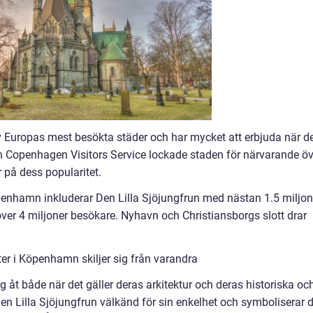
 Europas mest besökta städer och har mycket att erbjuda när d
från Copenhagen Visitors Service lockade staden för närvarande ö
r på dess popularitet.
enhamn inkluderar Den Lilla Sjöjungfrun med nästan 1.5 miljon
 över 4 miljoner besökare. Nyhavn och Christiansborgs slott drar
er i Köpenhamn skiljer sig från varandra
 åt både när det gäller deras arkitektur och deras historiska oc
 Den Lilla Sjöjungfrun välkänd för sin enkelhet och symboliserar 