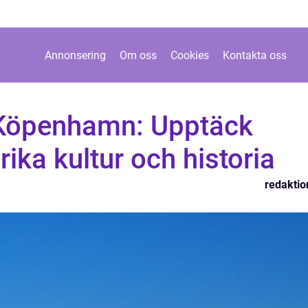
Annonsering
Om oss
Cookies
Kontakta oss
 Köpenhamn: Upptäck
ika kultur och historia
redaktio