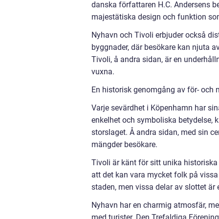
danska författaren H.C. Andersens be
majestätiska design och funktion som
Nyhavn och Tivoli erbjuder också dis
byggnader, där besökare kan njuta a
Tivoli, å andra sidan, är en underhå
vuxna.
En historisk genomgång av för- och 
Varje sevärdhet i Köpenhamn har sina
enkelhet och symboliska betydelse, k
storslaget. Å andra sidan, med sin cen
mängder besökare.
Tivoli är känt för sitt unika historis
att det kan vara mycket folk på vissa 
staden, men vissa delar av slottet är 
Nyhavn har en charmig atmosfär, men 
med turister. Den Trefaldiga Föreni