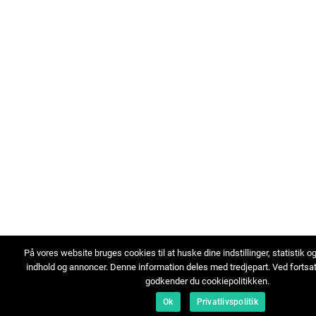
På vores website bruges cookies til at huske dine indstillinger, statistik o
indhold og annoncer. Denne information deles med tredjepart. Ved fortsa
godkender du cookiepolitikken.
Ok
Privatlivspolitik