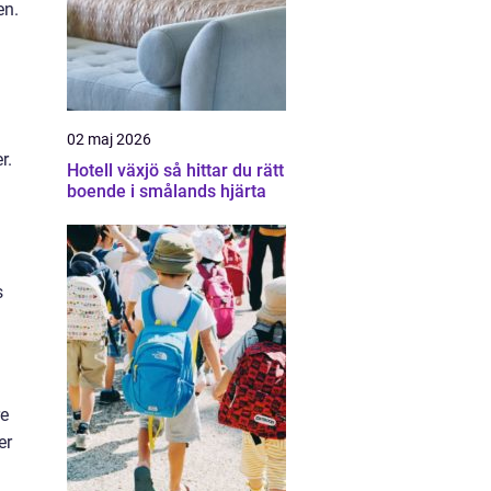
en.
02 maj 2026
r.
Hotell växjö så hittar du rätt
boende i smålands hjärta
s
re
er