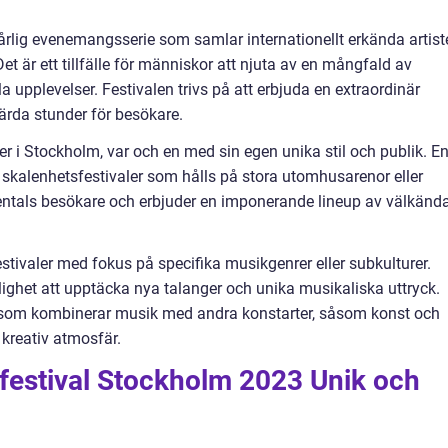
rlig evenemangsserie som samlar internationellt erkända artist
t är ett tillfälle för människor att njuta av en mångfald av
a upplevelser. Festivalen trivs på att erbjuda en extraordinär
rda stunder för besökare.
ler i Stockholm, var och en med sin egen unika stil och publik. E
 skalenhetsfestivaler som hålls på stora utomhusarenor eller
usentals besökare och erbjuder en imponerande lineup av välkänd
stivaler med fokus på specifika musikgenrer eller subkulturer.
lighet att upptäcka nya talanger och unika musikaliska uttryck.
r som kombinerar musik med andra konstarter, såsom konst och
 kreativ atmosfär.
festival Stockholm 2023 Unik och