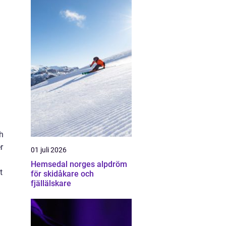
h
r
01 juli 2026
Hemsedal norges alpdröm
t
för skidåkare och
fjällälskare