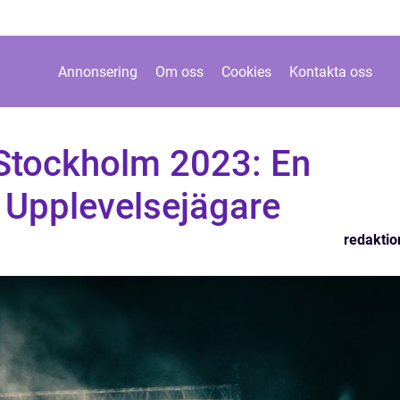
Annonsering
Om oss
Cookies
Kontakta oss
 Stockholm 2023: En
 Upplevelsejägare
redaktio