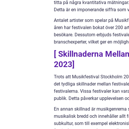
titta på några kvantitativa mätningar
Detta är en imponerande siffra som vi
Antalet artister som spelar på Musi
åren har festivalen bokat över 200 art
besökare. Dessutom erbjuds festiva
branschexperter, vilket ger en möjligh
[ Skillnaderna Mella
2023]
Trots att Musikfestival Stockholm 202
det tydliga skillnader mellan festiva
festivalerna. Vissa festivaler kan va
publik. Detta påverkar upplevelsen o
En annan skillnad är musikgenrerna s
musikalisk bredd och innehåller allt f
subkultur, som till exempel elektroni