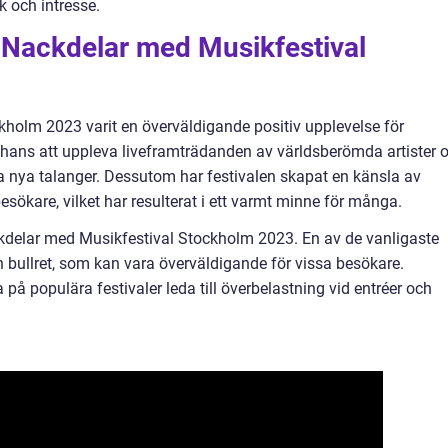
 och intresse.
h Nackdelar med Musikfestival
ckholm 2023 varit en överväldigande positiv upplevelse för
 chans att uppleva liveframträdanden av världsberömda artister 
ka nya talanger. Dessutom har festivalen skapat en känsla av
kare, vilket har resulterat i ett varmt minne för många.
ckdelar med Musikfestival Stockholm 2023. En av de vanligaste
bullret, som kan vara överväldigande för vissa besökare.
å populära festivaler leda till överbelastning vid entréer och