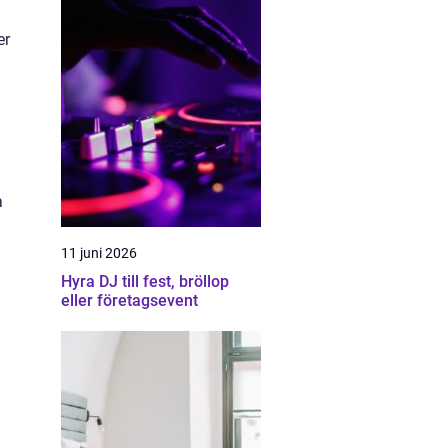
er
n
a
11 juni 2026
Hyra DJ till fest, bröllop
eller företagsevent