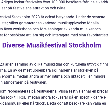
. Årligen lockar festivalen över 100 000 besökare från hela värld
sar på festivalens attraktion och rykte.
kfestival Stockholm 2023 är också betydande. Under de senaste
ister, vilket garanterar en varierad musikupplevelse för alla
len även workshops och föreläsningar av kända musiker och
et för besökare att lära sig och interagera med sina favoritartiste
n Diverse Musikfestival Stockholm
3 är en samling av olika musikstilar och kulturella uttryck, finn
lerna. En av de mest uppenbara skillnaderna är storleken på
ra enorma, medan andra är mer intima och riktade till en mindre
ch atmosfären på festivalen.
om representeras på festivalerna. Vissa festivaler har en breda
rån rock till R&B, medan andra fokuserar på en specifik genre ell
sk dansmusik eller hårdrock. Detta gör att besökare kan välja en