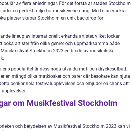
opulär av flera anledningar. För det första är staden Stockholm
rbjuder en perfekt miljö för musikevenemang. Med sina vackra
ska platser skapar Stockholm en unik backdrop för
de lineup av internationellt erkända artister, vilket lockar
tt boka artister från olika genrer och uppmärksamma både
er Musikfestival Stockholm 2023 en bredd av musikaliska
ik.
valens popularitet är dess noga utvalda mat- och dryckesutbud.
er en mängd olika matkiosker och barer där besökare kan njuta
 Detta berikar hela festivalupplevelsen och erbjuder en chans att
 upplevelser.
ngar om Musikfestival Stockholm
storleken och betydelsen av Musikfestival Stockholm 2023 kan vi