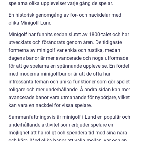
spelarna olika upplevelser varje gång de spelar.
En historisk genomgång av för- och nackdelar med
olika Minigolf Lund
Minigolf har funnits sedan slutet av 1800-talet och har
utvecklats och förändrats genom åren. De tidigaste
formerna av minigolf var enkla och rustika, medan
dagens banor är mer avancerade och noga utformade
för att ge spelarna en spännande upplevelse. En fördel
med moderna minigolfbanor är att de ofta har
intressanta teman och unika funktioner som gör spelet
roligare och mer underhållande. Å andra sidan kan mer
avancerade banor vara utmanande för nybörjare, vilket
kan vara en nackdel för vissa spelare.
Sammanfattningsvis är minigolf i Lund en populär och
underhållande aktivitet som erbjuder spelare en
möjlighet att ha roligt och spendera tid med sina nära
och kära. Med olika banor att välja mellan, var och en