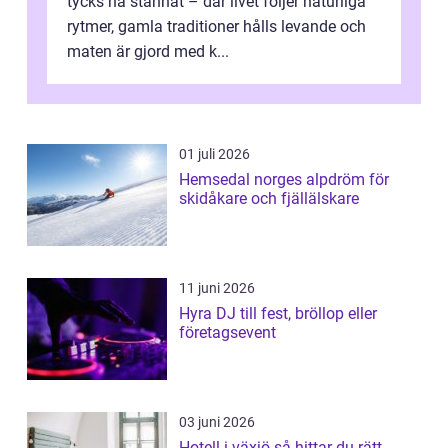
tycks ha stannat – där livet följer naturliga
rytmer, gamla traditioner hålls levande och
maten är gjord med k...
01 juli 2026
Hemsedal norges alpdröm för
skidåkare och fjällälskare
11 juni 2026
Hyra DJ till fest, bröllop eller
företagsevent
03 juni 2026
Hotell i växjö så hittar du rätt