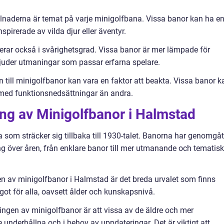
lnaderna är temat på varje minigolfbana. Vissa banor kan ha e
irerade av vilda djur eller äventyr.
erar också i svårighetsgrad. Vissa banor är mer lämpade för
juder utmaningar som passar erfarna spelare.
en till minigolfbanor kan vara en faktor att beakta. Vissa banor k
r med funktionsnedsättningar än andra.
ing av Minigolfbanor i Halmstad
a som sträcker sig tillbaka till 1930-talet. Banorna har genomgåt
g över åren, från enklare banor till mer utmanande och tematis
en av minigolfbanor i Halmstad är det breda urvalet som finns
ågot för alla, oavsett ålder och kunskapsnivå.
ngen av minigolfbanor är att vissa av de äldre och mer
 underhållna och i behov av uppdateringar. Det är viktigt att