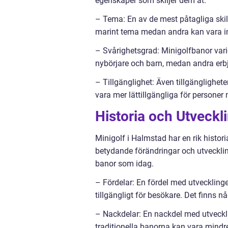
egenskaper som skiljer dem åt.
– Tema: En av de mest påtagliga skil
marint tema medan andra kan vara insp
– Svårighetsgrad: Minigolfbanor vari
nybörjare och barn, medan andra erb
– Tillgänglighet: Även tillgänglighet
vara mer lättillgängliga för persone
Historia och Utveckl
Minigolf i Halmstad har en rik histori
betydande förändringar och utvecklin
banor som idag.
– Fördelar: En fördel med utveckling
tillgängligt för besökare. Det finns n
– Nackdelar: En nackdel med utveckli
traditionella banorna kan vara mindre