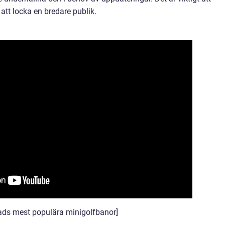
att locka en bredare publik.
tads mest populära minigolfbanor]