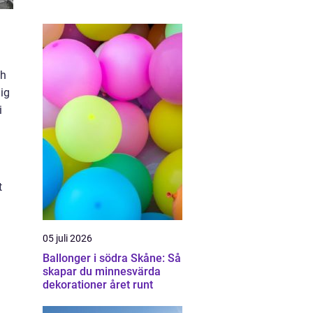
ch
lig
i
t
05 juli 2026
Ballonger i södra Skåne: Så
skapar du minnesvärda
dekorationer året runt