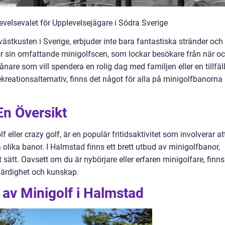
velsevalet för Upplevelsejägare i Södra Sverige
stkusten i Sverige, erbjuder inte bara fantastiska stränder och
ör sin omfattande minigolfscen, som lockar besökare från när o
ånare som vill spendera en rolig dag med familjen eller en tillfäl
kreationsalternativ, finns det något för alla på minigolfbanorna 
En Översikt
eller crazy golf, är en populär fritidsaktivitet som involverar at
 olika banor. I Halmstad finns ett brett utbud av minigolfbanor,
 sätt. Oavsett om du är nybörjare eller erfaren minigolfare, finns
färdighet och kunskap.
 av Minigolf i Halmstad