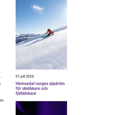
01 juli 2026
r
Hemsedal norges alpdröm
r
för skidåkare och
fjällälskare
on.