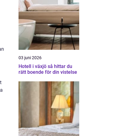
n
an
03 juni 2026
Hotell i växjö så hittar du
rätt boende för din vistelse
t
ka