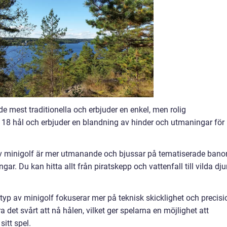
de mest traditionella och erbjuder en enkel, men rolig
s 18 hål och erbjuder en blandning av hinder och utmaningar för
av minigolf är mer utmanande och bjussar på tematiserade bano
ar. Du kan hitta allt från piratskepp och vattenfall till vilda dju
typ av minigolf fokuserar mer på teknisk skicklighet och precisi
 det svårt att nå hålen, vilket ger spelarna en möjlighet att
sitt spel.