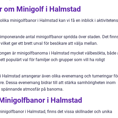
ar om Minigolf i Halmstad
ika minigolfbanor i Halmstad kan vi få en inblick i aktivitetens
 imponerande antal minigolfbanor spridda över staden. Det finn
ilket ger ett brett urval för besökare att välja mellan.
ongen är minigolfbanorna i Halmstad mycket välbesökta, både 
ett populärt val för familjer och grupper som vill ha roligt
 Halmstad arrangerar även olika evenemang och turneringar fö
re. Dessa evenemang bidrar till att stärka samhörigheten inom
 spännande atmosfär på banorna.
Minigolfbanor i Halmstad
 minigolfbanor i Halmstad, finns det vissa skillnader och unika