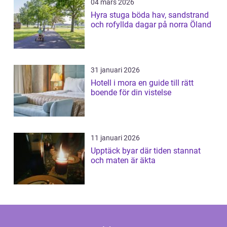
04 mars 2026
Hyra stuga böda hav, sandstrand
och rofyllda dagar på norra Öland
31 januari 2026
Hotell i mora en guide till rätt
boende för din vistelse
11 januari 2026
Upptäck byar där tiden stannat
och maten är äkta