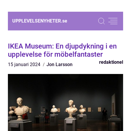
UPPLEVELSENYHETER.
se
IKEA Museum: En djupdykning i en
upplevelse för möbelfantaster
redaktionel
15 januari 2024
Jon Larsson