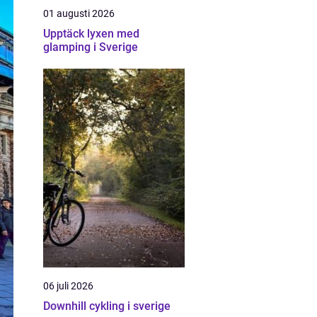
01 augusti 2026
Upptäck lyxen med
glamping i Sverige
06 juli 2026
Downhill cykling i sverige