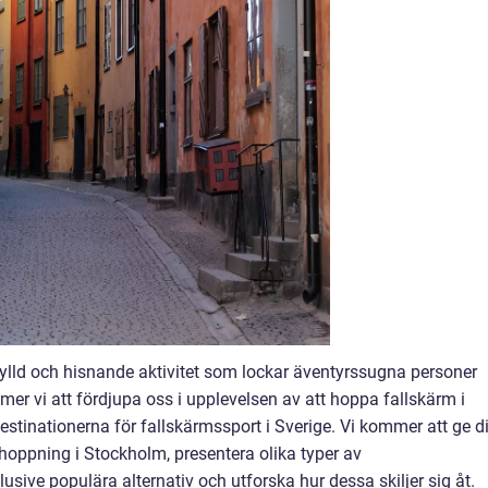
ylld och hisnande aktivitet som lockar äventyrssugna personer
mmer vi att fördjupa oss i upplevelsen av att hoppa fallskärm i
stinationerna för fallskärmssport i Sverige. Vi kommer att ge d
shoppning i Stockholm, presentera olika typer av
sive populära alternativ och utforska hur dessa skiljer sig åt.