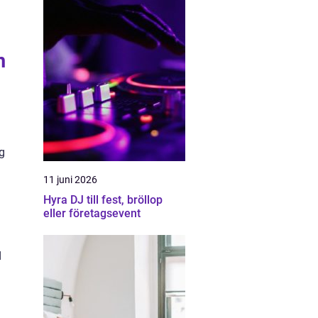
m
g
11 juni 2026
Hyra DJ till fest, bröllop
eller företagsevent
d