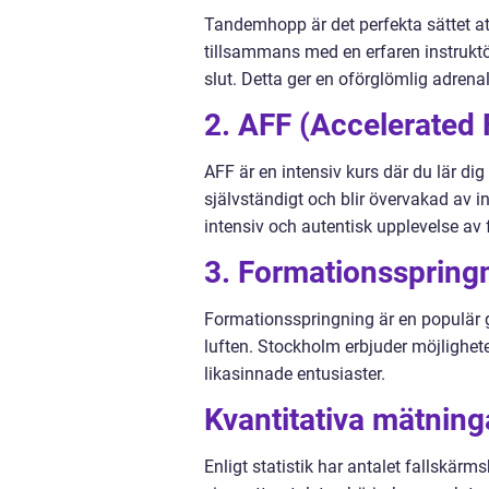
Tandemhopp är det perfekta sättet a
tillsammans med en erfaren instruktör
slut. Detta ger en oförglömlig adrena
2. AFF (Accelerated F
AFF är en intensiv kurs där du lär di
självständigt och blir övervakad av in
intensiv och autentisk upplevelse av
3. Formationsspring
Formationsspringning är en populär g
luften. Stockholm erbjuder möjlighet
likasinnade entusiaster.
Kvantitativa mätnin
Enligt statistik har antalet fallskär