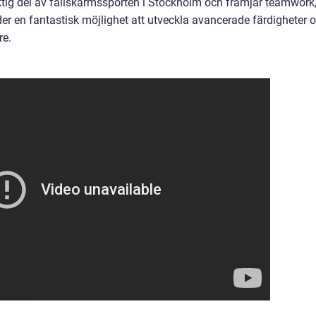
ktig del av fallskärmssporten i Stockholm och främjar teamwork
der en fantastisk möjlighet att utveckla avancerade färdigheter 
re.