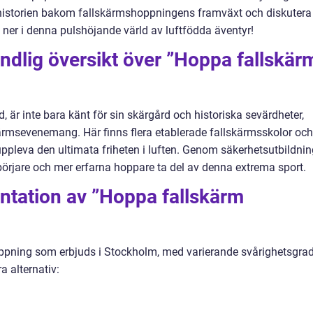
istorien bakom fallskärmshoppningens framväxt och diskutera
 ner i denna pulshöjande värld av luftfödda äventyr!
ndlig översikt över ”Hoppa fallskär
, är inte bara känt för sin skärgård och historiska sevärdheter,
ärmsevenemang. Här finns flera etablerade fallskärmsskolor och
uppleva den ultimata friheten i luften. Genom säkerhetsutbildnin
börjare och mer erfarna hoppare ta del av denna extrema sport.
ntation av ”Hoppa fallskärm
hoppning som erbjuds i Stockholm, med varierande svårighetsgra
a alternativ: