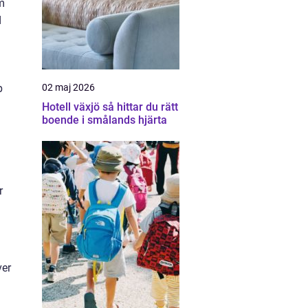
m
d
02 maj 2026
p
Hotell växjö så hittar du rätt
boende i smålands hjärta
r
ver