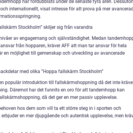
tandemhopp har fördubblats under de senaste fyra åren. Dessuto
och internationellt, visat intresse för att prova på mer avancera
rmationsspringning.
llskärm Stockholm” skiljer sig från varandra
 nivåer av engagemang och självständighet. Medan tandemhop
ansvar från hopparen, kräver AFF att man tar ansvar för hela
r en möjlighet till gemenskap och utveckling av avancerade
nackdelar med olika ”Hoppa fallskärm Stockholm”
en populär introduktion till fallskärmshoppning då det inte kräve
dning. Däremot har det funnits en oro för att tandemhopp kan
allskärmshoppning, då det ger en mer passiv upplevelse.
behoven hos dem som vill ta ett större steg in i sporten och
Det erbjuder en mer djupgående och autentisk upplevelse, men krä