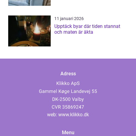
11 januari 2026
Upptäck byar där tiden stannat
och maten är äkta
Adress
web:
www.klikko.dk
Menu