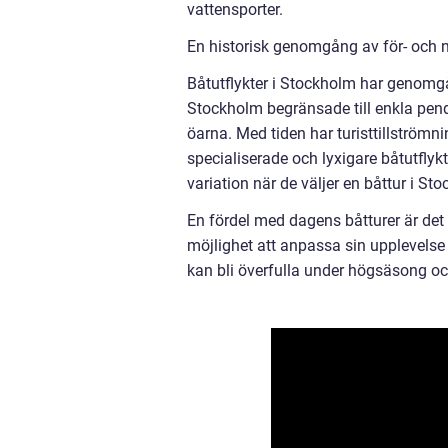
vattensporter.
En historisk genomgång av för- och 
Båtutflykter i Stockholm har genomgåt
Stockholm begränsade till enkla pende
öarna. Med tiden har turisttillströmni
specialiserade och lyxigare båtutflykt
variation när de väljer en båttur i St
En fördel med dagens båtturer är det b
möjlighet att anpassa sin upplevelse 
kan bli överfulla under högsäsong och