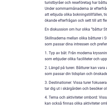
turistbyråer och reseföretag har båttu
Under sommarmånaderna är efterfråg
att erbjuda olika bokningstillfällen, t
ökande efterfrågan och sett till att f
En diskussion om hur olika ”båttur St
Skillnaderna mellan olika båtturer i 
som passar dina intressen och prefere
1. Typ av båt: Från moderna kryssnings
som erbjuder olika faciliteter och upp
2. Längd på turen: Båtturer kan vara al
som passar din tidsplan och önskade
3. Destinationer: Vissa turer fokuse
tar dig ut i skärgården och besöker ol
4. Tema och aktiviteter ombord: Vissa
kan också finnas olika aktiviteter om