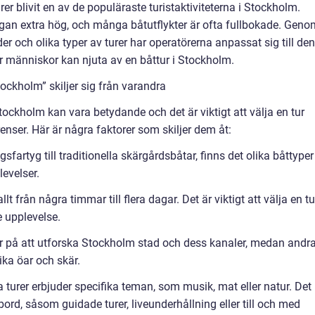
rer blivit en av de populäraste turistaktiviteterna i Stockholm.
an extra hög, och många båtutflykter är ofta fullbokade. Geno
ider och olika typer av turer har operatörerna anpassat sig till den
ler människor kan njuta av en båttur i Stockholm.
ockholm” skiljer sig från varandra
Stockholm kan vara betydande och det är viktigt att välja en tur
nser. Här är några faktorer som skiljer dem åt:
fartyg till traditionella skärgårdsbåtar, finns det olika båttyper
levelser.
lt från några timmar till flera dagar. Det är viktigt att välja en tu
 upplevelse.
rar på att utforska Stockholm stad och dess kanaler, medan andr
ika öar och skär.
 turer erbjuder specifika teman, som musik, mat eller natur. Det
bord, såsom guidade turer, liveunderhållning eller till och med