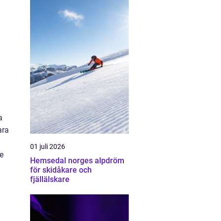
a
ara
01 juli 2026
se
Hemsedal norges alpdröm
för skidåkare och
fjällälskare