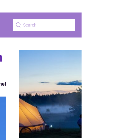
n
nel