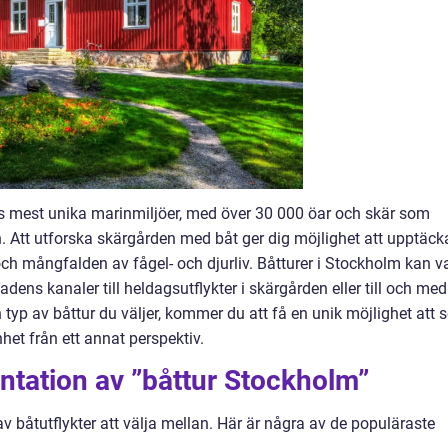
s mest unika marinmiljöer, med över 30 000 öar och skär som
ön. Att utforska skärgården med båt ger dig möjlighet att upptäck
och mångfalden av fågel- och djurliv. Båtturer i Stockholm kan v
tadens kanaler till heldagsutflykter i skärgården eller till och med
 typ av båttur du väljer, kommer du att få en unik möjlighet att 
t från ett annat perspektiv.
ntation av ”båttur Stockholm”
av båtutflykter att välja mellan. Här är några av de populäraste