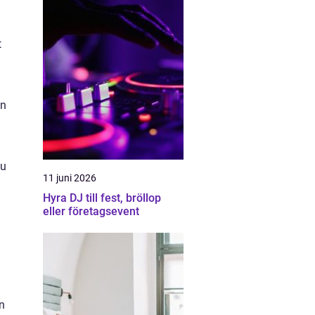
t
mn
du
11 juni 2026
Hyra DJ till fest, bröllop
eller företagsevent
ån