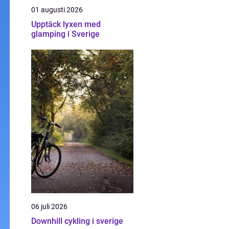
01 augusti 2026
Upptäck lyxen med
glamping i Sverige
06 juli 2026
Downhill cykling i sverige