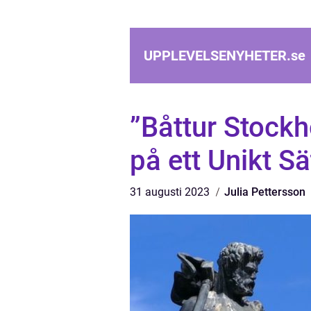
UPPLEVELSENYHETER.
se
”Båttur Stock
på ett Unikt Sä
31 augusti 2023
Julia Pettersson