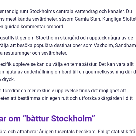
rer tar dig runt Stockholms centrala vattendrag och kanaler. Du
ens mest kända sevärdheter, såsom Gamla Stan, Kungliga Slotte
 en guidad kommentar ombord.
agsutflykt genom Stockholm skärgård och upptäck några av de
 välja att besöka populära destinationer som Vaxholm, Sandha
ala restauranger och sevärdheter.
cifik upplevelse kan du välja en temabåtstur. Det kan vara allt
kan njuta av underhållning ombord till en gourmetkryssning där 
 dryck.
m föredrar en mer exklusiv upplevelse finns det möjlighet att
iheten att bestämma din egen rutt och utforska skärgården i ditt
ar om ”båttur Stockholm”
ra och attraherar årligen tusentals besökare. Enligt statistik fr