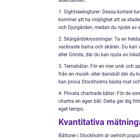
alternativen:
1. Sightseeingturer: Dessa kortare tu
kommer att ha möjlighet att se stad
och Djurgården, medan du njuter av
2. Skärgårdskryssningar: Ta en held
vackraste öarna och skären. Du kan
eller Grinda, där du kan njuta av lok
3. Temabåtar: För en mer unik och spe
från en musik- eller dansbåt där du 
kan prova Stockholms bästa mat och
4. Privata chartrade båtar: För de so
chartra en egen båt. Detta ger dig fr
eget tempo.
Kvantitativa mätning
Båtturer i Stockholm är oerhört populä