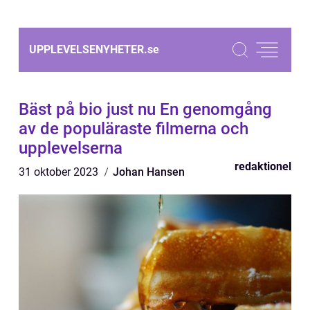
UPPLEVELSENYHETER.
se
Bäst på bio just nu En genomgång
av de populäraste filmerna och
upplevelserna
redaktionel
31 oktober 2023
Johan Hansen