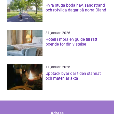
Hyra stuga böda hav, sandstrand
och rofyllda dagar på norra Öland
31 januari 2026
Hotell i mora en guide till rätt
boende för din vistelse
11 januari 2026
Upptäck byar där tiden stannat
och maten är äkta
Adress