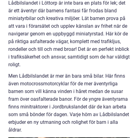
Lådbilslandet i Löttorp är inte bara en plats för lek; det
är ett äventyr där barnens fantasi får frodas bland
miniatyrbilar och kreativa miljöer. Lät barnen prova på
att vara i förarsätet och upplev känslan av frihet när de
navigerar genom en uppbyggd miniatyrstad. Här kör de
på riktiga asfalterade vägar, komplett med trafikljus,
rondeller och till och med broar! Det är en perfekt inblick
i trafiksäkerhet och ansvar, samtidigt som de har väldigt
roligt.
Men Lådbilslandet är mer än bara små bilar. Här finns
även motocrossmotorcyklar för de mer äventyrliga
barnen som vill känna vinden i håret medan de susar
fram över oasfalterade banor. För de yngre äventyrarna
finns minitraktorer i Jordbrukslandet där de kan arbeta
som små bönder för dagen. Varje hörn av Lådbilslandet
erbjuder en ny utmaning och rolighet för barn i alla
åldrar.