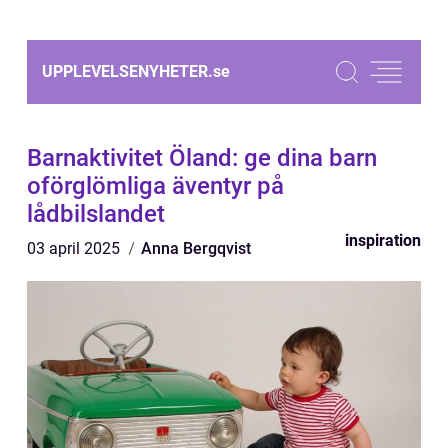
UPPLEVELSENYHETER.
se
Barnaktivitet Öland: ge dina barn
oförglömliga äventyr på
lådbilslandet
inspiration
03 april 2025
Anna Bergqvist