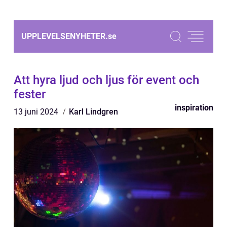
UPPLEVELSENYHETER.
se
Att hyra ljud och ljus för event och
fester
inspiration
13 juni 2024
Karl Lindgren