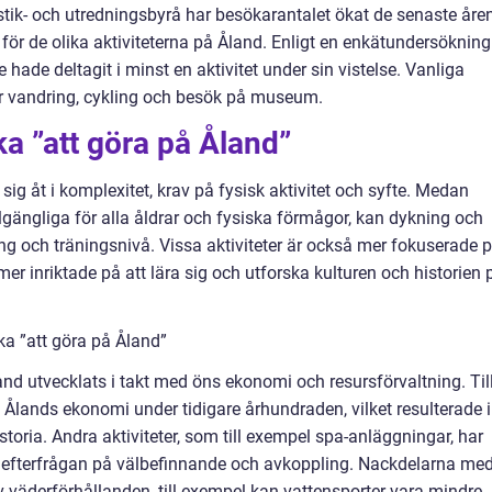
tistik- och utredningsbyrå har besökarantalet ökat de senaste åren
t för de olika aktiviteterna på Åland. Enligt en enkätundersökning
hade deltagit i minst en aktivitet under sin vistelse. Vanliga
ar vandring, cykling och besök på museum.
ka ”att göra på Åland”
 sig åt i komplexitet, krav på fysisk aktivitet och syfte. Medan
lgängliga för alla åldrar och fysiska förmågor, kan dykning och
ng och träningsnivå. Vissa aktiviteter är också mer fokuserade 
r inriktade på att lära sig och utforska kulturen och historien 
ka ”att göra på Åland”
land utvecklats i takt med öns ekonomi och resursförvaltning. Til
v Ålands ekonomi under tidigare århundraden, vilket resulterade i
storia. Andra aktiviteter, som till exempel spa-anläggningar, har
 efterfrågan på välbefinnande och avkoppling. Nackdelarna me
v väderförhållanden, till exempel kan vattensporter vara mindre