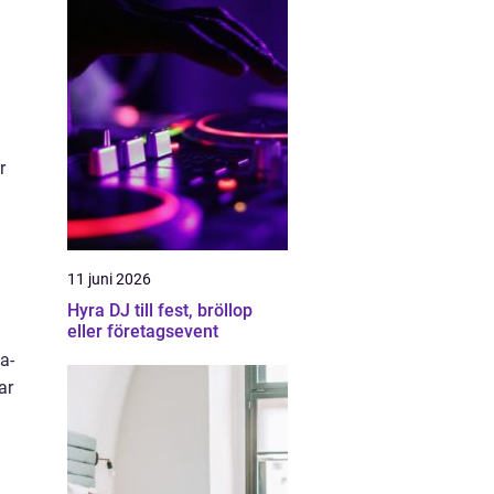
r
11 juni 2026
Hyra DJ till fest, bröllop
eller företagsevent
a-
ar