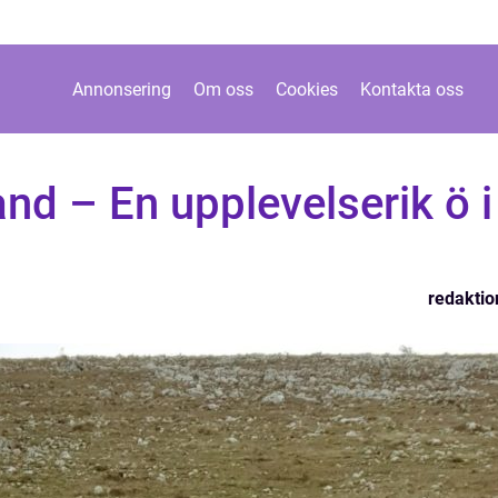
Annonsering
Om oss
Cookies
Kontakta oss
and – En upplevelserik ö i
redaktio