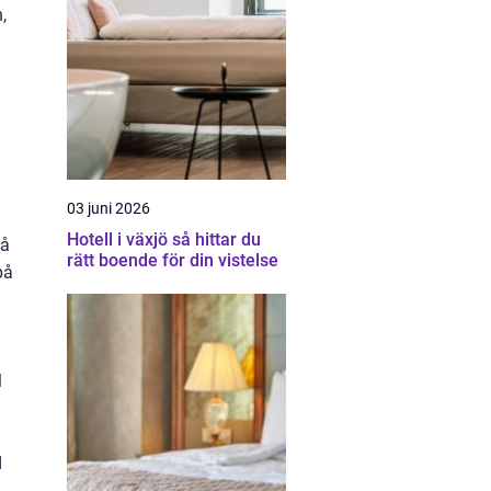
,
03 juni 2026
Hotell i växjö så hittar du
på
rätt boende för din vistelse
på
l
d