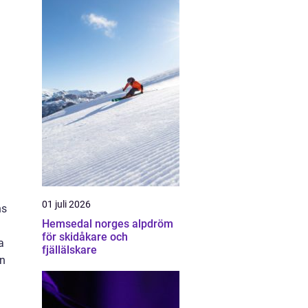
01 juli 2026
ns
Hemsedal norges alpdröm
för skidåkare och
a
fjällälskare
en