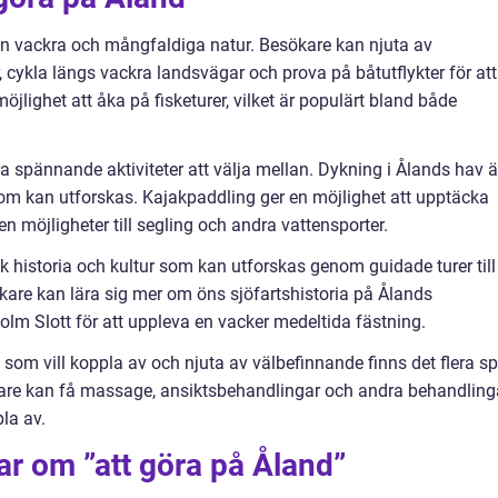
sin vackra och mångfaldiga natur. Besökare kan njuta av
 cykla längs vackra landsvägar och prova på båtutflykter för att
jlighet att åka på fisketurer, vilket är populärt bland både
ra spännande aktiviteter att välja mellan. Dykning i Ålands hav ä
om kan utforskas. Kajakpaddling ger en möjlighet att upptäcka
n möjligheter till segling och andra vattensporter.
ik historia och kultur som kan utforskas genom guidade turer till
are kan lära sig mer om öns sjöfartshistoria på Ålands
lm Slott för att uppleva en vacker medeltida fästning.
som vill koppla av och njuta av välbefinnande finns det flera sp
kare kan få massage, ansiktsbehandlingar och andra behandling
pla av.
ar om ”att göra på Åland”