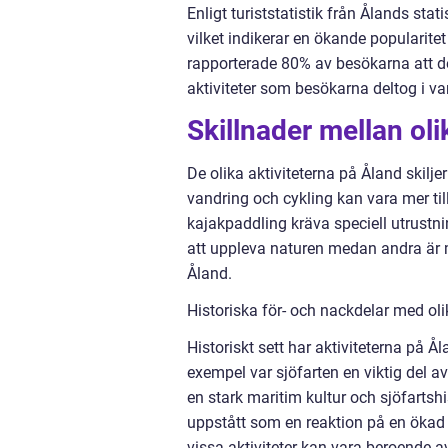
Enligt turiststatistik från Ålands sta
vilket indikerar en ökande popularite
rapporterade 80% av besökarna att de 
aktiviteter som besökarna deltog i v
Skillnader mellan oli
De olika aktiviteterna på Åland skiljer
vandring och cykling kan vara mer til
kajakpaddling kräva speciell utrustni
att uppleva naturen medan andra är me
Åland.
Historiska för- och nackdelar med oli
Historiskt sett har aktiviteterna på Å
exempel var sjöfarten en viktig del a
en stark maritim kultur och sjöfartshi
uppstått som en reaktion på en ökad
vissa aktiviteter kan vara beroende a