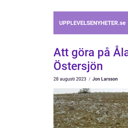
UPPLEVELSENYHETER.
se
Att göra på Ål
Östersjön
28 augusti 2023
Jon Larsson