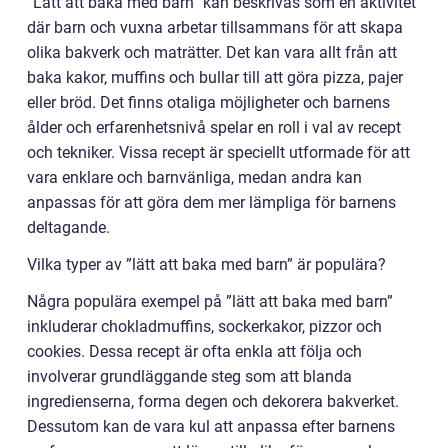
”Lätt att baka med barn” kan beskrivas som en aktivitet
där barn och vuxna arbetar tillsammans för att skapa
olika bakverk och maträtter. Det kan vara allt från att
baka kakor, muffins och bullar till att göra pizza, pajer
eller bröd. Det finns otaliga möjligheter och barnens
ålder och erfarenhetsnivå spelar en roll i val av recept
och tekniker. Vissa recept är speciellt utformade för att
vara enklare och barnvänliga, medan andra kan
anpassas för att göra dem mer lämpliga för barnens
deltagande.
Vilka typer av ”lätt att baka med barn” är populära?
Några populära exempel på ”lätt att baka med barn”
inkluderar chokladmuffins, sockerkakor, pizzor och
cookies. Dessa recept är ofta enkla att följa och
involverar grundläggande steg som att blanda
ingredienserna, forma degen och dekorera bakverket.
Dessutom kan de vara kul att anpassa efter barnens