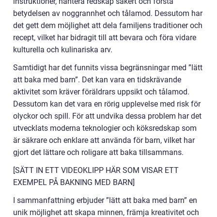
instruktioner, hantera redskap säkert och förstå
betydelsen av noggrannhet och tålamod. Dessutom har
det gett dem möjlighet att dela familjens traditioner och
recept, vilket har bidragit till att bevara och föra vidare
kulturella och kulinariska arv.
Samtidigt har det funnits vissa begränsningar med ”lätt
att baka med barn”. Det kan vara en tidskrävande
aktivitet som kräver föräldrars uppsikt och tålamod.
Dessutom kan det vara en rörig upplevelse med risk för
olyckor och spill. För att undvika dessa problem har det
utvecklats moderna teknologier och köksredskap som
är säkrare och enklare att använda för barn, vilket har
gjort det lättare och roligare att baka tillsammans.
[SÄTT IN ETT VIDEOKLIPP HÄR SOM VISAR ETT
EXEMPEL PÅ BAKNING MED BARN]
I sammanfattning erbjuder ”lätt att baka med barn” en
unik möjlighet att skapa minnen, främja kreativitet och