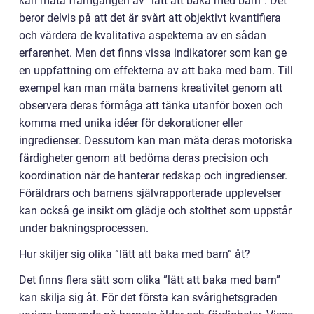
kan mäta framgången av ”lätt att baka med barn”. Det
beror delvis på att det är svårt att objektivt kvantifiera
och värdera de kvalitativa aspekterna av en sådan
erfarenhet. Men det finns vissa indikatorer som kan ge
en uppfattning om effekterna av att baka med barn. Till
exempel kan man mäta barnens kreativitet genom att
observera deras förmåga att tänka utanför boxen och
komma med unika idéer för dekorationer eller
ingredienser. Dessutom kan man mäta deras motoriska
färdigheter genom att bedöma deras precision och
koordination när de hanterar redskap och ingredienser.
Föräldrars och barnens självrapporterade upplevelser
kan också ge insikt om glädje och stolthet som uppstår
under bakningsprocessen.
Hur skiljer sig olika ”lätt att baka med barn” åt?
Det finns flera sätt som olika ”lätt att baka med barn”
kan skilja sig åt. För det första kan svårighetsgraden