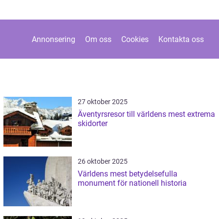
Annonsering
Om oss
Cookies
Kontakta oss
27 oktober 2025
Äventyrsresor till världens mest extrema
skidorter
26 oktober 2025
Världens mest betydelsefulla
monument för nationell historia