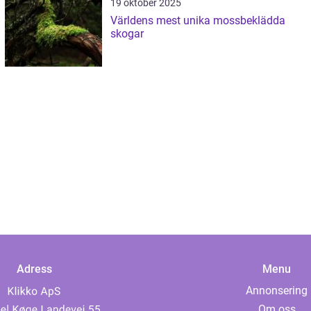
19 oktober 2025
Världens mest unika mossbeklädda
skogar
Adress
Menu
Annonsering
Om oss